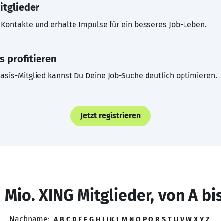
itglieder
Kontakte und erhalte Impulse für ein besseres Job-Leben.
s profitieren
asis-Mitglied kannst Du Deine Job-Suche deutlich optimieren.
Jetzt registrieren
 Mio. XING Mitglieder, von A bi
Nachname:
A
B
C
D
E
F
G
H
I
J
K
L
M
N
O
P
Q
R
S
T
U
V
W
X
Y
Z