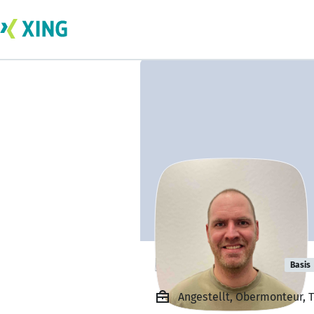
Denis Frowein
Basis
Angestellt, Obermonteur, 