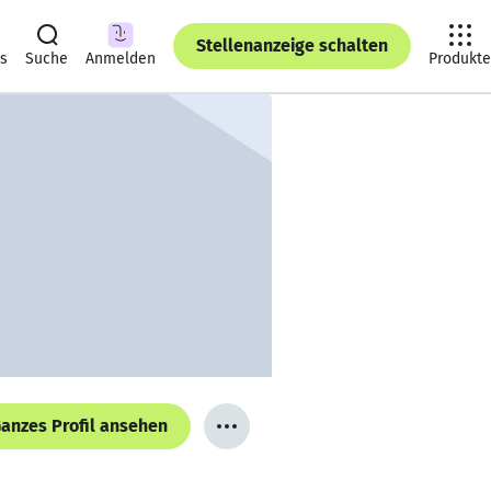
Stellenanzeige schalten
ts
Suche
Anmelden
Produkte
anzes Profil ansehen