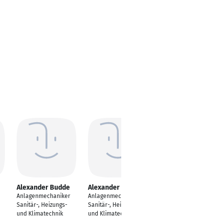
Alexander Budde
Alexander Funke
Marcel Mayer
Anlagenmechaniker
Anlagenmechaniker
---
Sanitär-, Heizungs-
Sanitär-, Heizungs-
Waghäusel
und Klimatechnik
und Klimatechnik