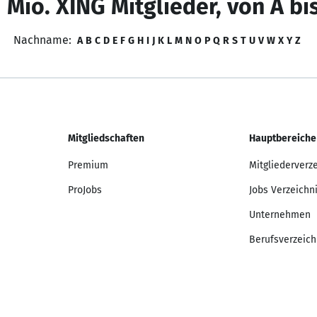
 Mio. XING Mitglieder, von A bi
Nachname:
A
B
C
D
E
F
G
H
I
J
K
L
M
N
O
P
Q
R
S
T
U
V
W
X
Y
Z
Mitgliedschaften
Hauptbereiche
Premium
Mitgliederverz
ProJobs
Jobs Verzeichn
Unternehmen
Berufsverzeich