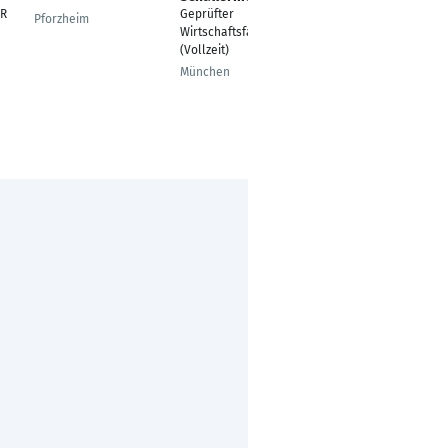
RR
Geprüfter
Zeitwirtschaft& Lohn
Pforzheim
Wirtschaftsfachwirt
Magdeburg
(Vollzeit)
München