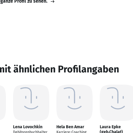
 ganze Profil zu sehen.
mit ähnlichen Profilangaben
Lena Lovochkin
Hela Ben Amar
Laura Epke
(geb.Chalat)
Debitorenbuchhalter
Karriere-Coaching