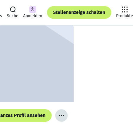
Stellenanzeige schalten
ts
Suche
Anmelden
Produkte
anzes Profil ansehen