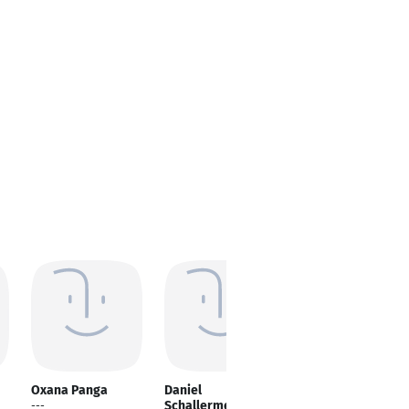
Oxana Panga
Daniel
Sabine Meistrock
Schallermeir
---
HR Manager &