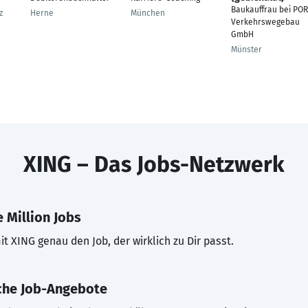
Baukauffrau bei PO
z
Herne
München
Verkehrswegebau
GmbH
Münster
XING – Das Jobs-Netzwerk
 Million Jobs
t XING genau den Job, der wirklich zu Dir passt.
che Job-Angebote