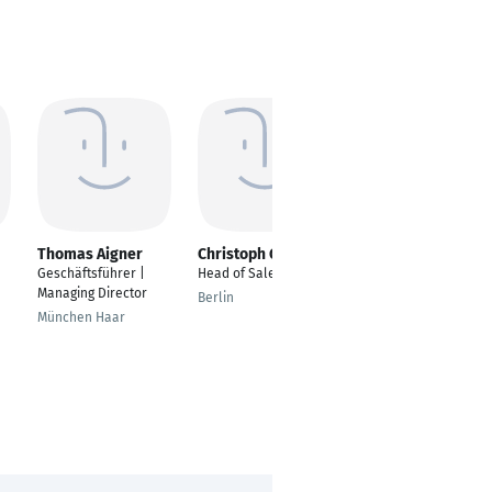
Thomas Aigner
Christoph Gombert
Matthias Döpke
Geschäftsführer |
Head of Sales
Gesellschafter /
Managing Director
Geschäftsführer IX3
Berlin
GmbH
München Haar
Münster