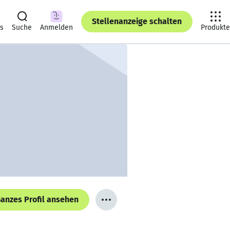
Stellenanzeige schalten
ts
Suche
Anmelden
Produkte
anzes Profil ansehen