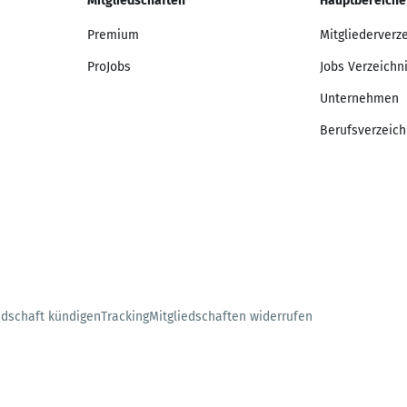
Mitgliedschaften
Hauptbereiche
Premium
Mitgliederverz
ProJobs
Jobs Verzeichn
Unternehmen
Berufsverzeich
edschaft kündigen
Tracking
Mitgliedschaften widerrufen