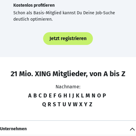
Kostenlos profitieren
Schon als Basis-Mitglied kannst Du Deine Job-Suche
deutlich optimieren.
Jetzt registrieren
21 Mio. XING Mitglieder, von A bis Z
Nachname:
A
B
C
D
E
F
G
H
I
J
K
L
M
N
O
P
Q
R
S
T
U
V
W
X
Y
Z
Unternehmen