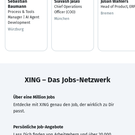
Sebastian
Siavash Jalali
Julian Wahlers
Baumann
Chief Operations
Head of Product, ER
Process & Tools
Officer (COO)
Bremen
Manager | AI Agent
München
Development
Würzburg
XING – Das Jobs-Netzwerk
Über eine Million Jobs
Entdecke mit XING genau den Job, der wirklich zu Dir
passt.
Persönliche Job-Angebote
Lass Dich finden von Arbeitgebern und über 20.000