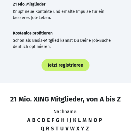
21 Mio. Mitglieder
Knüpf neue Kontakte und erhalte Impulse für ein
besseres Job-Leben.
Kostenlos profitieren
Schon als Basis-Mitglied kannst Du Deine Job-Suche
deutlich optimieren.
Jetzt registrieren
21 Mio. XING Mitglieder, von A bis Z
Nachname:
A
B
C
D
E
F
G
H
I
J
K
L
M
N
O
P
Q
R
S
T
U
V
W
X
Y
Z