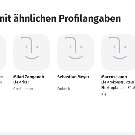
mit ähnlichen Profilangaben
nn
Milad Zanganeh
Sebastian Meyer
Marcus Lamp
on
Elektriker
---
Elektrokonstrukteur
Elektroplaner | EPL
Großenhain
Einbeck
Kiel