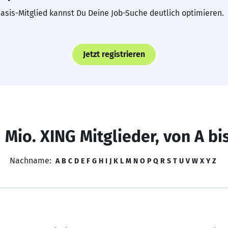
asis-Mitglied kannst Du Deine Job-Suche deutlich optimieren.
Jetzt registrieren
 Mio. XING Mitglieder, von A bi
Nachname:
A
B
C
D
E
F
G
H
I
J
K
L
M
N
O
P
Q
R
S
T
U
V
W
X
Y
Z