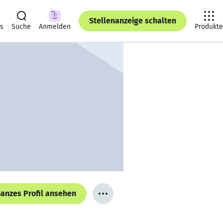
Stellenanzeige schalten
ts
Suche
Anmelden
Produkte
anzes Profil ansehen