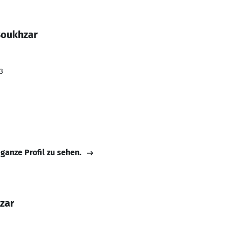
Boukhzar
3
 ganze Profil zu sehen.
zar