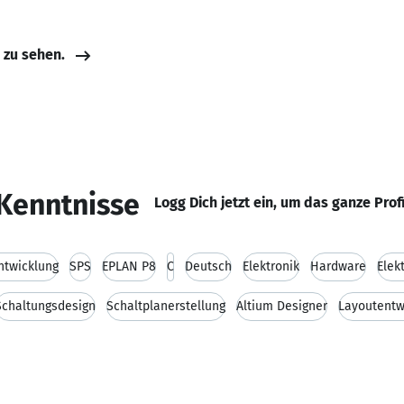
e zu sehen.
Kenntnisse
Logg Dich jetzt ein, um das ganze Prof
twicklung
SPS
EPLAN P8
C
Deutsch
Elektronik
Hardware
Elek
Schaltungsdesign
Schaltplanerstellung
Altium Designer
Layoutentwu