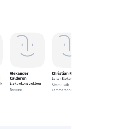
Alexander
Christian Reul
Adam Piotrowicz
Calderon
 |
Leiter Elektrotechnik
Elektrotechnik
Elektrokonstrukteur
AN
Simmerath -
Bochum
Bremen
Lammersdorf