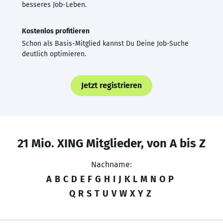
besseres Job-Leben.
Kostenlos profitieren
Schon als Basis-Mitglied kannst Du Deine Job-Suche
deutlich optimieren.
Jetzt registrieren
21 Mio. XING Mitglieder, von A bis Z
Nachname:
A
B
C
D
E
F
G
H
I
J
K
L
M
N
O
P
Q
R
S
T
U
V
W
X
Y
Z