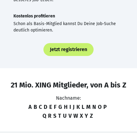
Kostenlos profitieren
Schon als Basis-Mitglied kannst Du Deine Job-Suche
deutlich optimieren.
Jetzt registrieren
21 Mio. XING Mitglieder, von A bis Z
Nachname:
A
B
C
D
E
F
G
H
I
J
K
L
M
N
O
P
Q
R
S
T
U
V
W
X
Y
Z