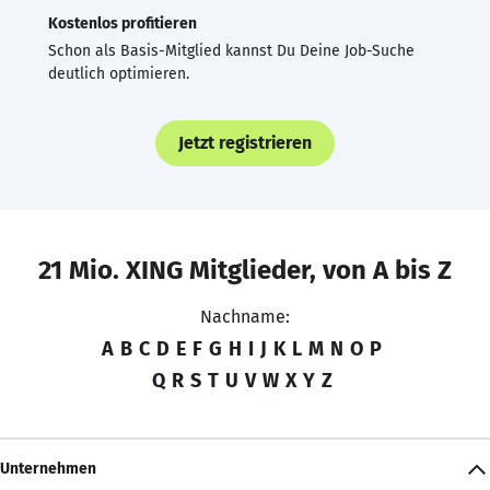
Kostenlos profitieren
Schon als Basis-Mitglied kannst Du Deine Job-Suche
deutlich optimieren.
Jetzt registrieren
21 Mio. XING Mitglieder, von A bis Z
Nachname:
A
B
C
D
E
F
G
H
I
J
K
L
M
N
O
P
Q
R
S
T
U
V
W
X
Y
Z
Unternehmen