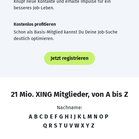
Knüpf neue Kontakte und erhalte Impulse für ein
besseres Job-Leben.
Kostenlos profitieren
Schon als Basis-Mitglied kannst Du Deine Job-Suche
deutlich optimieren.
Jetzt registrieren
21 Mio. XING Mitglieder, von A bis Z
Nachname:
A
B
C
D
E
F
G
H
I
J
K
L
M
N
O
P
Q
R
S
T
U
V
W
X
Y
Z