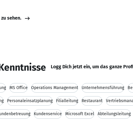
e zu sehen.
Kenntnisse
Logg Dich jetzt ein, um das ganze Prof
ung
MS Office
Operations Management
Unternehmensführung
Be
ng
Personaleinsatzplanung
Filialleitung
Restaurant
Vertriebsman
undenbetreuung
Kundenservice
Microsoft Excel
Abteilungsleitung