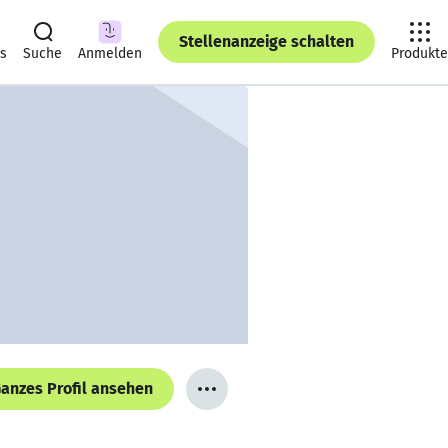
Stellenanzeige schalten
ts
Suche
Anmelden
Produkte
anzes Profil ansehen