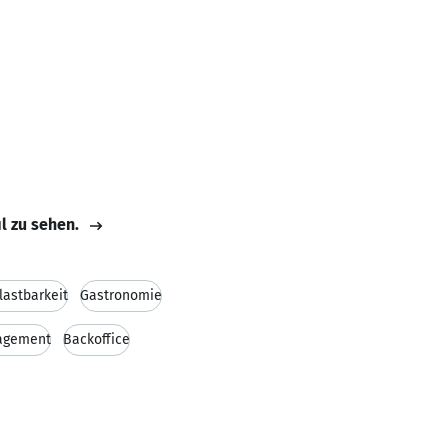
il zu sehen.
lastbarkeit
Gastronomie
agement
Backoffice