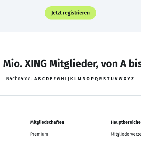
Jetzt registrieren
 Mio. XING Mitglieder, von A bi
Nachname:
A
B
C
D
E
F
G
H
I
J
K
L
M
N
O
P
Q
R
S
T
U
V
W
X
Y
Z
Mitgliedschaften
Hauptbereiche
Premium
Mitgliederverz