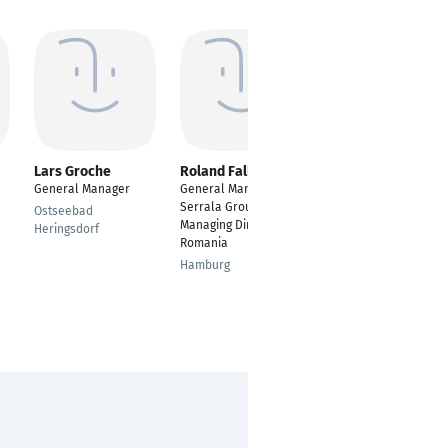
Lars Groche
Roland Falke
Chandan Turala
General Manager
General Manager
---
Serrala Group /
Ostseebad
Australia Plains
Managing Director
Heringsdorf
Romania
Hamburg