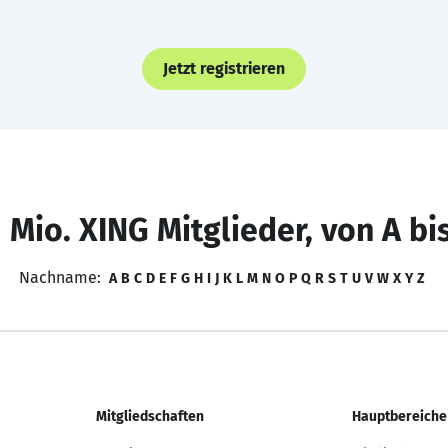
Jetzt registrieren
 Mio. XING Mitglieder, von A bi
Nachname:
A
B
C
D
E
F
G
H
I
J
K
L
M
N
O
P
Q
R
S
T
U
V
W
X
Y
Z
Mitgliedschaften
Hauptbereiche