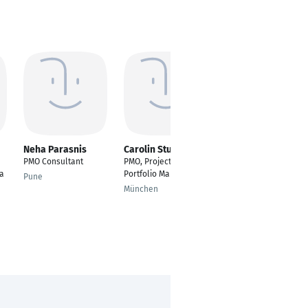
Neha Parasnis
Carolin Sturm
Saskia Brandt-
Maximini
PMO Consultant
PMO, Project and
Projektmanagerin -
na
Portfolio Management
Pune
Architektin
München
Frankfurt am Main