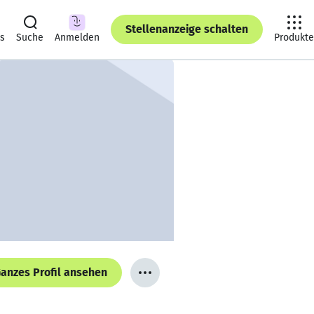
Stellenanzeige schalten
ts
Suche
Anmelden
Produkte
anzes Profil ansehen