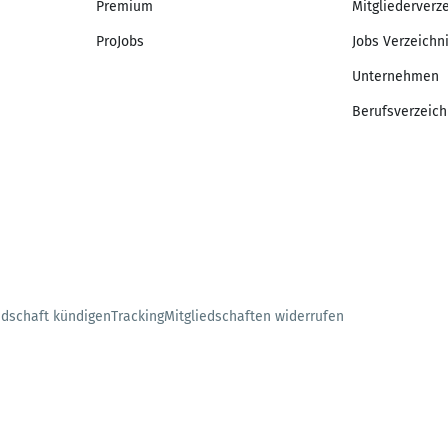
Premium
Mitgliederverz
ProJobs
Jobs Verzeichn
Unternehmen
Berufsverzeich
edschaft kündigen
Tracking
Mitgliedschaften widerrufen