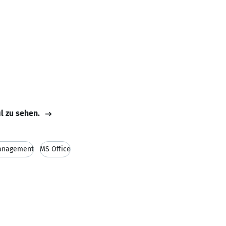
il zu sehen.
management
MS Office