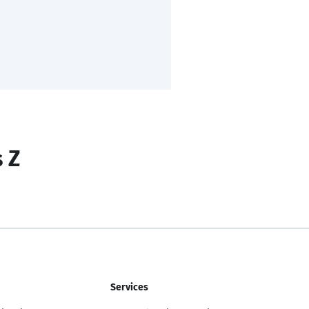
s Z
Services