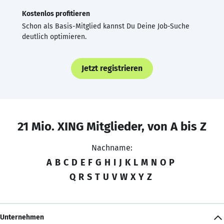
Kostenlos profitieren
Schon als Basis-Mitglied kannst Du Deine Job-Suche
deutlich optimieren.
Jetzt registrieren
21 Mio. XING Mitglieder, von A bis Z
Nachname:
A
B
C
D
E
F
G
H
I
J
K
L
M
N
O
P
Q
R
S
T
U
V
W
X
Y
Z
Unternehmen