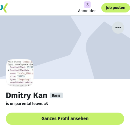
Job posten
Anmelden
Dmitry Kan
Basis
is on parental leave. 👶
Ganzes Profil ansehen