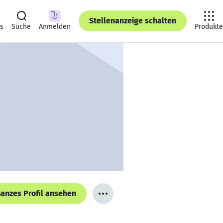
Stellenanzeige schalten
ts
Suche
Anmelden
Produkte
anzes Profil ansehen