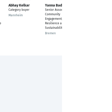
Abhay Kelkar
Yanna Badet
Nidhal Hcini
Category buyer
Senior Associate,
EHS Specialist
Community
Mannheim
Berlin
Engagement,
e
Resilience and
Sustainability
Bremen