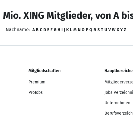
 Mio. XING Mitglieder, von A bi
Nachname:
A
B
C
D
E
F
G
H
I
J
K
L
M
N
O
P
Q
R
S
T
U
V
W
X
Y
Z
Mitgliedschaften
Hauptbereiche
Premium
Mitgliederverz
ProJobs
Jobs Verzeichn
Unternehmen
Berufsverzeich