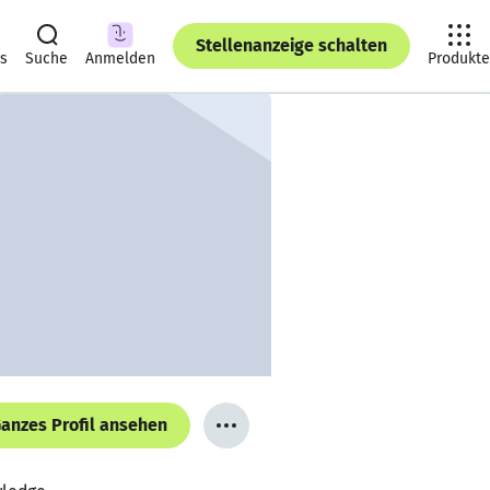
Stellenanzeige schalten
ts
Suche
Anmelden
Produkte
anzes Profil ansehen