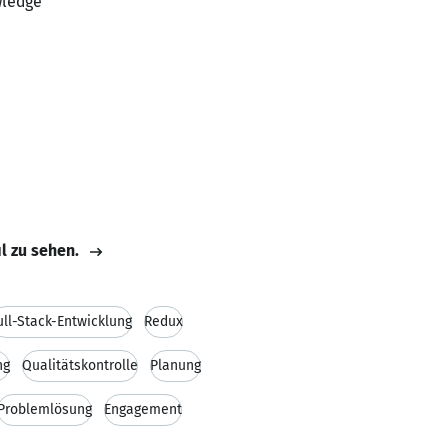
wledge
il zu sehen.
ull-Stack-Entwicklung
Redux
ng
Qualitätskontrolle
Planung
Problemlösung
Engagement