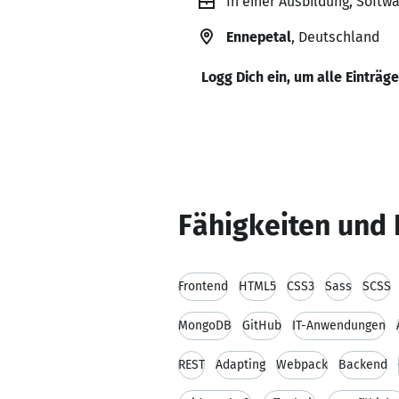
In einer Ausbildung, Soft
Ennepetal
, Deutschland
Logg Dich ein, um alle Einträg
Fähigkeiten und 
Frontend
HTML5
CSS3
Sass
SCSS
MongoDB
GitHub
IT-Anwendungen
REST
Adapting
Webpack
Backend