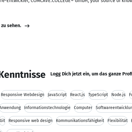
ware-Entwickler, COMCAVE.COLLEGE® GmbH, your source of kno
e zu sehen.
Kenntnisse
Logg Dich jetzt ein, um das ganze Prof
Responsive Webdesign
JavaScript
React.js
TypeScript
Node.js
F
Anwendung
Informationstechnologie
Computer
Softwareentwicklu
Git
Responsive web design
Kommunikationsfähigkeit
Flexibilität