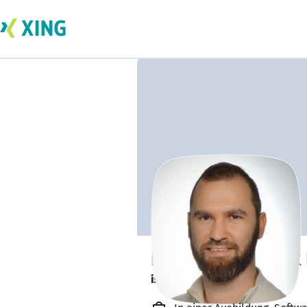
Dmytro Shkilniuk
ist offen für Projekte. 🔎