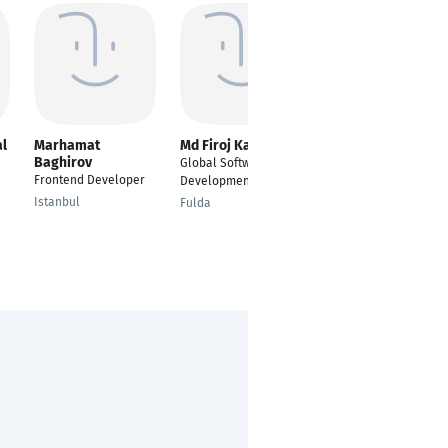
al
Marhamat
Md Firoj Kabir
Gerardo Michele
Baghirov
Mussuto
Global Software
Frontend Developer
---
Development
Istanbul
Berlin
Fulda