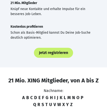
21 Mio. Mitglieder
Knüpf neue Kontakte und erhalte Impulse für ein
besseres Job-Leben.
Kostenlos profitieren
Schon als Basis-Mitglied kannst Du Deine Job-Suche
deutlich optimieren.
Jetzt registrieren
21 Mio. XING Mitglieder, von A bis Z
Nachname:
A
B
C
D
E
F
G
H
I
J
K
L
M
N
O
P
Q
R
S
T
U
V
W
X
Y
Z