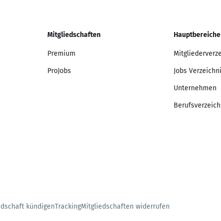
Mitgliedschaften
Hauptbereiche
Premium
Mitgliederverz
ProJobs
Jobs Verzeichn
Unternehmen
Berufsverzeich
edschaft kündigen
Tracking
Mitgliedschaften widerrufen