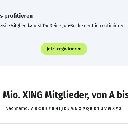
s profitieren
asis-Mitglied kannst Du Deine Job-Suche deutlich optimieren.
Jetzt registrieren
 Mio. XING Mitglieder, von A bi
Nachname:
A
B
C
D
E
F
G
H
I
J
K
L
M
N
O
P
Q
R
S
T
U
V
W
X
Y
Z