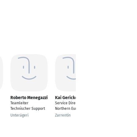
Roberto Menegazzi
Kai Gericke
Michael Einsiedler
Teamleiter
Service Director
Vertriebsmitarbeiter
Technischer Support
Northern Europe
Memmingen
Unterägeri
Zarrentin