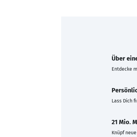
Über eine
Entdecke mi
Persönli
Lass Dich f
21 Mio. M
Knüpf neue 