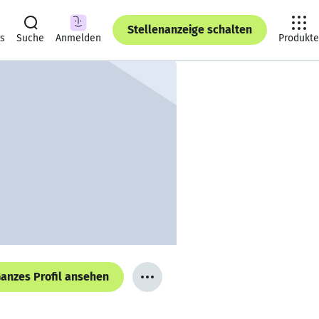
Stellenanzeige schalten
ts
Suche
Anmelden
Produkte
anzes Profil ansehen