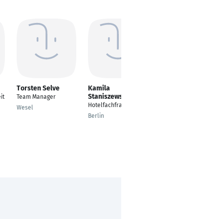
Torsten Selve
Kamila
Kevin Schepp
Staniszewska
it
Team Manager
Elektroingenieur
Hotelfachfrau
Wesel
Saarbrücken
Berlin