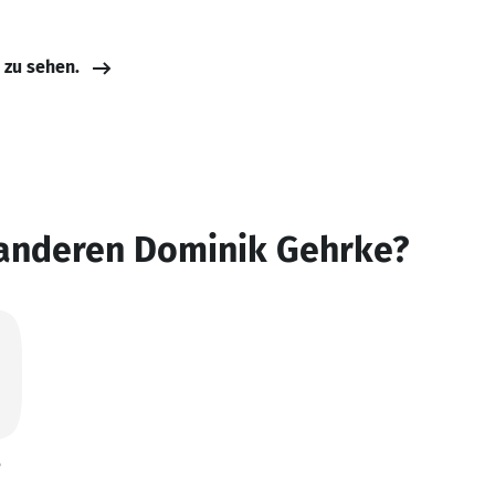
d
e zu sehen.
 anderen Dominik Gehrke?
e