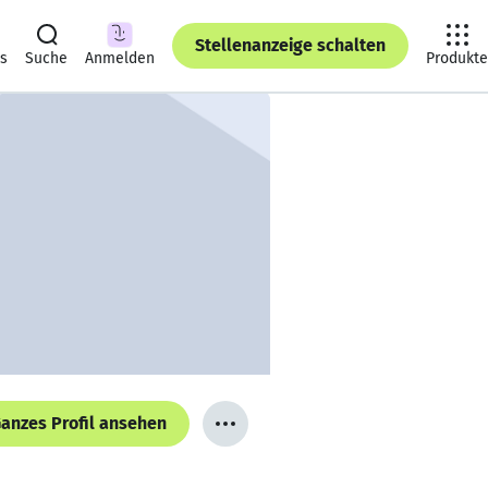
Stellenanzeige schalten
ts
Suche
Anmelden
Produkte
anzes Profil ansehen