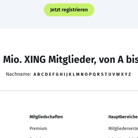
Jetzt registrieren
 Mio. XING Mitglieder, von A bi
Nachname:
A
B
C
D
E
F
G
H
I
J
K
L
M
N
O
P
Q
R
S
T
U
V
W
X
Y
Z
Mitgliedschaften
Hauptbereiche
Premium
Mitgliederverz