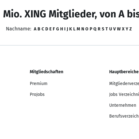
 Mio. XING Mitglieder, von A bi
Nachname:
A
B
C
D
E
F
G
H
I
J
K
L
M
N
O
P
Q
R
S
T
U
V
W
X
Y
Z
Mitgliedschaften
Hauptbereiche
Premium
Mitgliederverz
ProJobs
Jobs Verzeichn
Unternehmen
Berufsverzeich