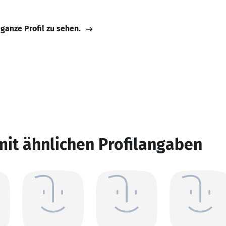
 ganze Profil zu sehen.
mit ähnlichen Profilangaben