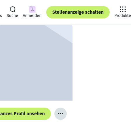
Stellenanzeige schalten
ts
Suche
Anmelden
Produkte
anzes Profil ansehen