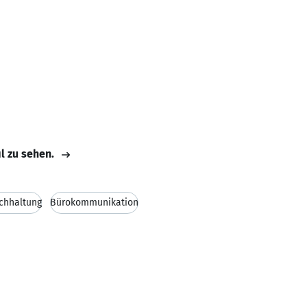
il zu sehen.
chhaltung
Bürokommunikation