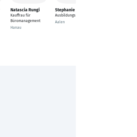
Natascia Rungi
Stephanie Albrecht
Chantal Thyes
Kauffrau für
Ausbildungsleiterin
Freie Rednerin für
Büromanagement
Trauungen, Taufen
Aalen
und Erneuerungen
Hanau
von Eheversprechen
Hannover