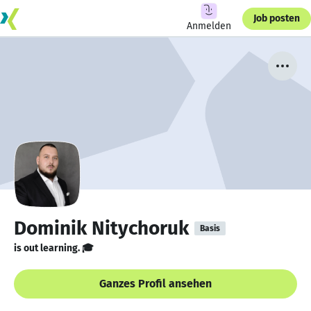
Job posten
Anmelden
Dominik Nitychoruk
Basis
is out learning. 🎓
Ganzes Profil ansehen