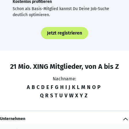
Kostenlos profitieren
Schon als Basis-Mitglied kannst Du Deine Job-Suche
deutlich optimieren.
Jetzt registrieren
21 Mio. XING Mitglieder, von A bis Z
Nachname:
A
B
C
D
E
F
G
H
I
J
K
L
M
N
O
P
Q
R
S
T
U
V
W
X
Y
Z
Unternehmen