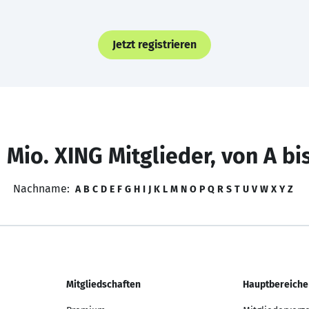
Jetzt registrieren
 Mio. XING Mitglieder, von A bi
Nachname:
A
B
C
D
E
F
G
H
I
J
K
L
M
N
O
P
Q
R
S
T
U
V
W
X
Y
Z
Mitgliedschaften
Hauptbereiche