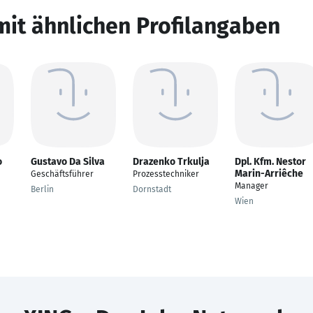
mit ähnlichen Profilangaben
o
Gustavo Da Silva
Drazenko Trkulja
Dpl. Kfm. Nestor
Marin-Arriêche
Geschäftsführer
Prozesstechniker
Manager
Berlin
Dornstadt
Wien