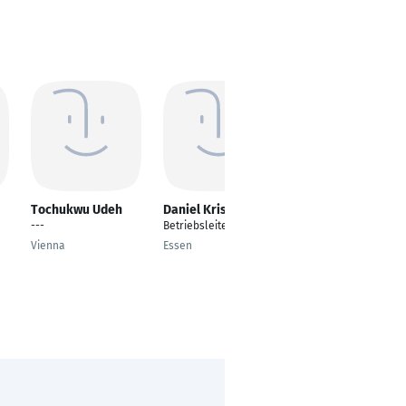
Tochukwu Udeh
Daniel Krisch
Marius Müller
---
Betriebsleiter
---
Vienna
Essen
São Paulo