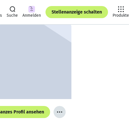
Stellenanzeige schalten
ts
Suche
Anmelden
Produkte
anzes Profil ansehen