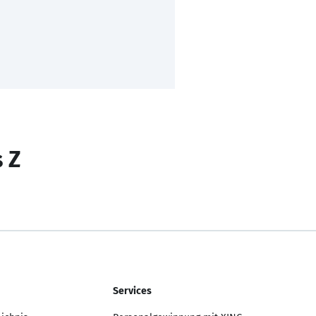
s Z
Services