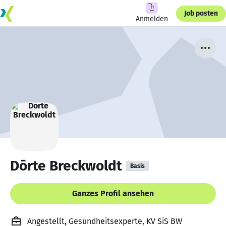
Job posten
Anmelden
Dōrte Breckwoldt
Basis
Ganzes Profil ansehen
Angestellt, Gesundheitsexperte, KV SiS BW