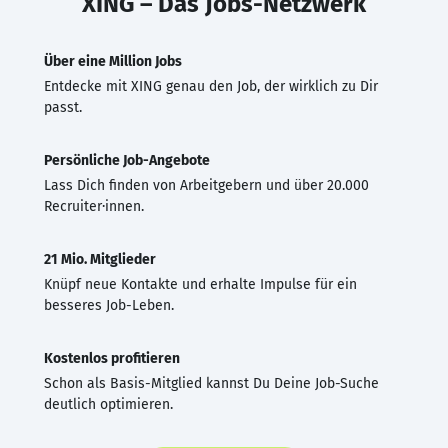
XING – Das Jobs-Netzwerk
Über eine Million Jobs
Entdecke mit XING genau den Job, der wirklich zu Dir
passt.
Persönliche Job-Angebote
Lass Dich finden von Arbeitgebern und über 20.000
Recruiter·innen.
21 Mio. Mitglieder
Knüpf neue Kontakte und erhalte Impulse für ein
besseres Job-Leben.
Kostenlos profitieren
Schon als Basis-Mitglied kannst Du Deine Job-Suche
deutlich optimieren.