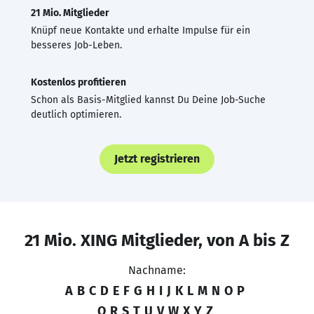
21 Mio. Mitglieder
Knüpf neue Kontakte und erhalte Impulse für ein
besseres Job-Leben.
Kostenlos profitieren
Schon als Basis-Mitglied kannst Du Deine Job-Suche
deutlich optimieren.
Jetzt registrieren
21 Mio. XING Mitglieder, von A bis Z
Nachname:
A
B
C
D
E
F
G
H
I
J
K
L
M
N
O
P
Q
R
S
T
U
V
W
X
Y
Z