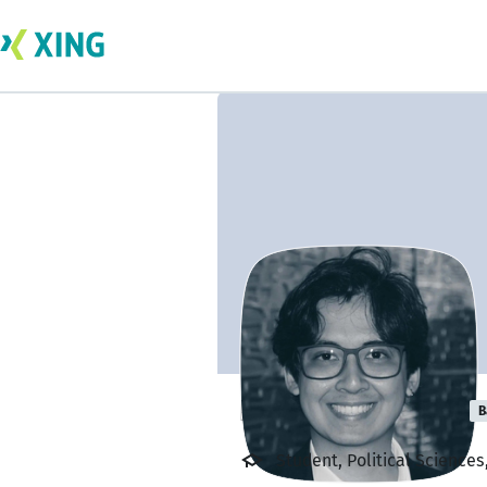
Eduardo Tamaki
B
Student, Political Sciences,