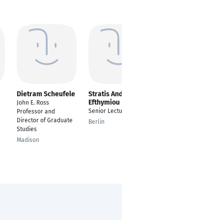
Dietram Scheufele
Stratis Andreas
Matthias
Efthymiou
Schuchard
John E. Ross
Senior Lecturer
Pressesprecher
Professor and
Director of Graduate
Berlin
Berlin
Studies
Madison