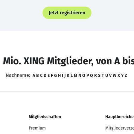
Jetzt registrieren
 Mio. XING Mitglieder, von A bi
Nachname:
A
B
C
D
E
F
G
H
I
J
K
L
M
N
O
P
Q
R
S
T
U
V
W
X
Y
Z
Mitgliedschaften
Hauptbereiche
Premium
Mitgliederverz