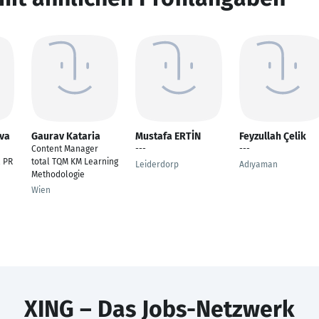
eva
Gaurav Kataria
Mustafa ERTİN
Feyzullah Çelik
Content Manager
---
---
 PR
total TQM KM Learning
Leiderdorp
Adıyaman
Methodologie
Wien
XING – Das Jobs-Netzwerk