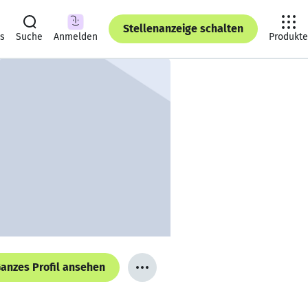
Stellenanzeige schalten
ts
Suche
Anmelden
Produkte
anzes Profil ansehen