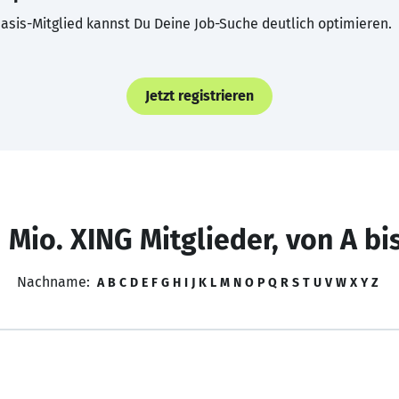
asis-Mitglied kannst Du Deine Job-Suche deutlich optimieren.
Jetzt registrieren
 Mio. XING Mitglieder, von A bi
Nachname:
A
B
C
D
E
F
G
H
I
J
K
L
M
N
O
P
Q
R
S
T
U
V
W
X
Y
Z