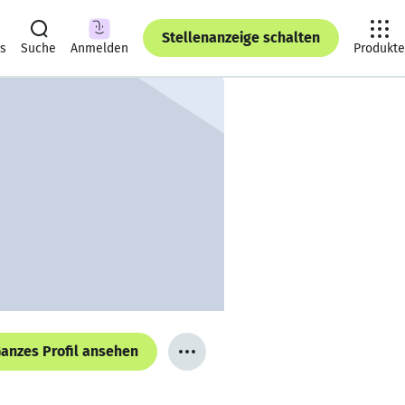
Stellenanzeige schalten
ts
Suche
Anmelden
Produkte
anzes Profil ansehen