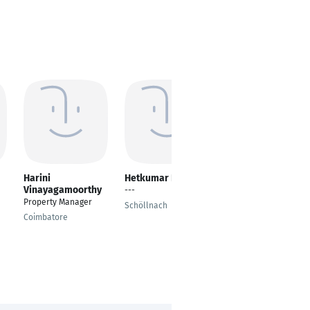
Harini
Hetkumar Panara
VEDAT Batatina
Vinayagamoorthy
---
Office Coordinator
Property Manager
Schöllnach
Dublin
Coimbatore