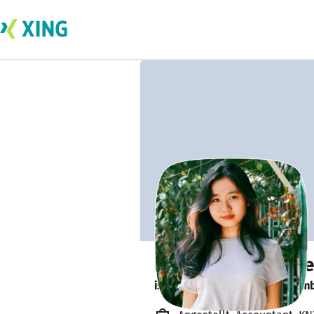
Eieikhinbhone Ei
is looking for a new team memb