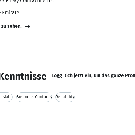
ZY Elfeky Contracting LLC
e Emirate
e zu sehen.
Kenntnisse
Logg Dich jetzt ein, um das ganze Prof
 skills
Business Contacts
Reliability