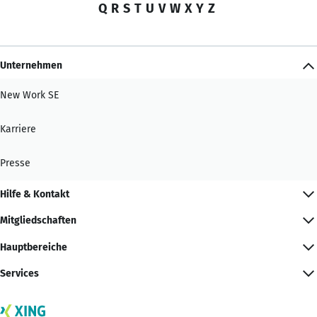
Q
R
S
T
U
V
W
X
Y
Z
Unternehmen
New Work SE
Karriere
Presse
Hilfe & Kontakt
Mitgliedschaften
Hauptbereiche
Services