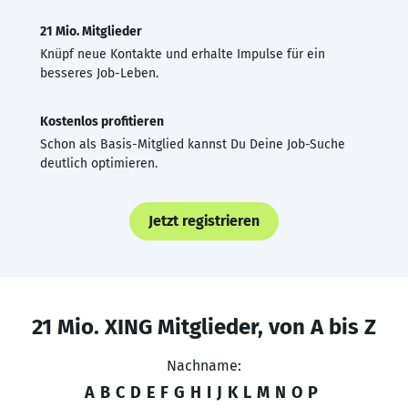
21 Mio. Mitglieder
Knüpf neue Kontakte und erhalte Impulse für ein
besseres Job-Leben.
Kostenlos profitieren
Schon als Basis-Mitglied kannst Du Deine Job-Suche
deutlich optimieren.
Jetzt registrieren
21 Mio. XING Mitglieder, von A bis Z
Nachname:
A
B
C
D
E
F
G
H
I
J
K
L
M
N
O
P