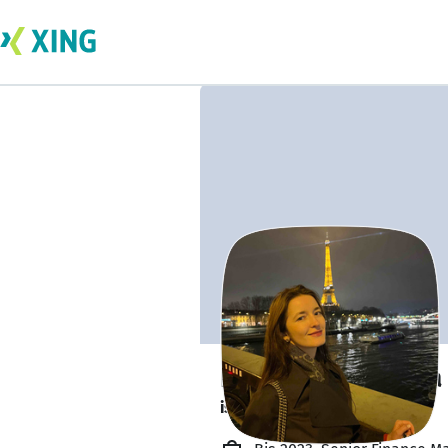
Ekaterina Bortina
is looking to socialise. 👋