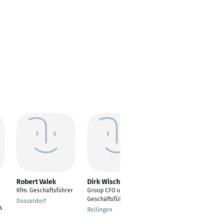
Robert Valek
Dirk Wischnewski
Stephan Obermeir
Kfm. Geschäftsführer
Group CFO und
Director Finance
Geschäftsführer
Düsseldorf
München
s
Rellingen