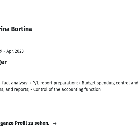
ina Bortina
9 - Apr. 2023
ger
an-fact analysis; • P/L report preparation; • Budget spending control a
, and reports; • Control of the accounting function
 ganze Profil zu sehen.