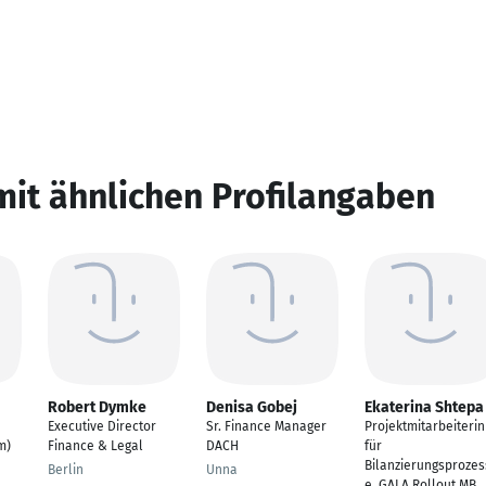
mit ähnlichen Profilangaben
Robert Dymke
Denisa Gobej
Ekaterina Shtepa
Executive Director
Sr. Finance Manager
Projektmitarbeiterin
m)
Finance & Legal
DACH
für
Bilanzierungsprozes
Berlin
Unna
e, GALA Rollout MB