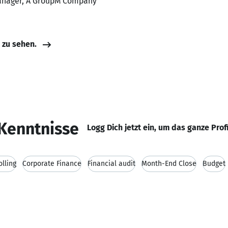
Manager, A GroupM Company
e zu sehen.
Kenntnisse
Logg Dich jetzt ein, um das ganze Prof
olling
Corporate Finance
Financial audit
Month-End Close
Budget