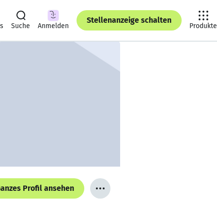
Stellenanzeige schalten
ts
Suche
Anmelden
Produkte
anzes Profil ansehen