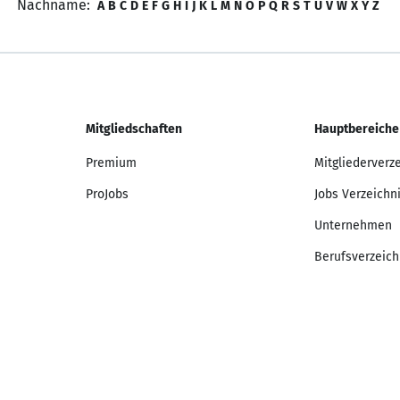
Nachname:
A
B
C
D
E
F
G
H
I
J
K
L
M
N
O
P
Q
R
S
T
U
V
W
X
Y
Z
Mitgliedschaften
Hauptbereiche
Premium
Mitgliederverz
ProJobs
Jobs Verzeichn
Unternehmen
Berufsverzeich