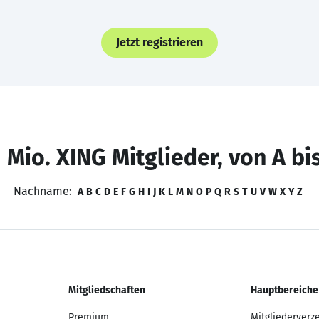
Jetzt registrieren
 Mio. XING Mitglieder, von A bi
Nachname:
A
B
C
D
E
F
G
H
I
J
K
L
M
N
O
P
Q
R
S
T
U
V
W
X
Y
Z
Mitgliedschaften
Hauptbereiche
Premium
Mitgliederverz