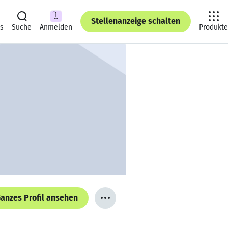
Stellenanzeige schalten
ts
Suche
Anmelden
Produkte
anzes Profil ansehen