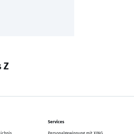
s Z
Services
eichnis
Personalgewinnung mit XING