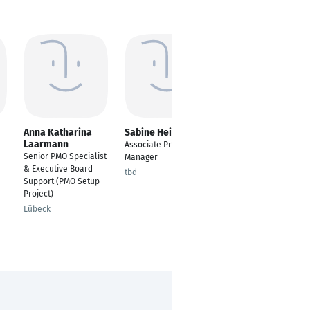
Anna Katharina
Sabine Heigl
Michael Kraus
Laarmann
Associate Project
Projektmanager
Senior PMO Specialist
Manager
Erlangen
& Executive Board
tbd
Support (PMO Setup
Project)
Lübeck