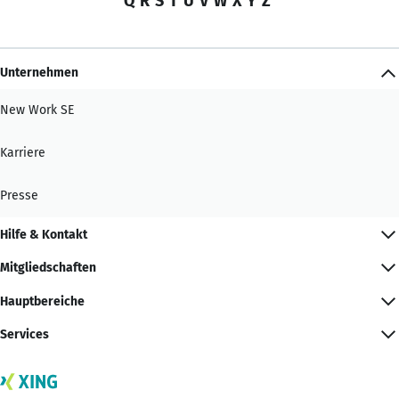
Q
R
S
T
U
V
W
X
Y
Z
Unternehmen
New Work SE
Karriere
Presse
Hilfe & Kontakt
Mitgliedschaften
Hauptbereiche
Services