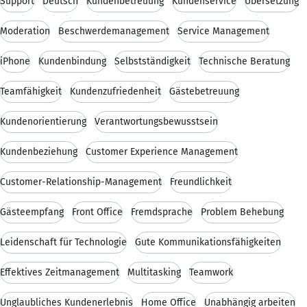
Support
Deutsch
Kundenbetreuung
Kundenservice
Übersetzung
Moderation
Beschwerdemanagement
Service Management
iPhone
Kundenbindung
Selbstständigkeit
Technische Beratung
Teamfähigkeit
Kundenzufriedenheit
Gästebetreuung
Kundenorientierung
Verantwortungsbewusstsein
Kundenbeziehung
Customer Experience Management
Customer-Relationship-Management
Freundlichkeit
Gästeempfang
Front Office
Fremdsprache
Problem Behebung
Leidenschaft für Technologie
Gute Kommunikationsfähigkeiten
Effektives Zeitmanagement
Multitasking
Teamwork
Unglaubliches Kundenerlebnis
Home Office
Unabhängig arbeiten