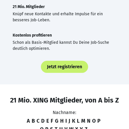
21 Mio. Mitglieder
Knüpf neue Kontakte und erhalte Impulse für ein
besseres Job-Leben.
Kostenlos profitieren
Schon als Basis-Mitglied kannst Du Deine Job-Suche
deutlich optimieren.
Jetzt registrieren
21 Mio. XING Mitglieder, von A bis Z
Nachname:
A
B
C
D
E
F
G
H
I
J
K
L
M
N
O
P