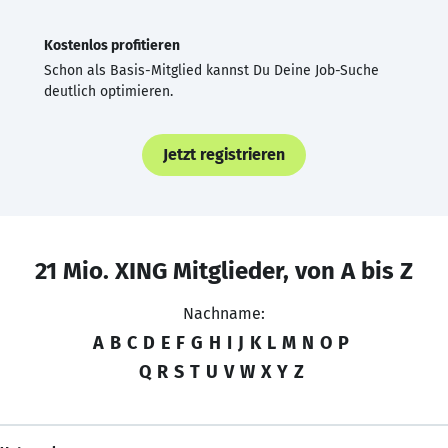
Kostenlos profitieren
Schon als Basis-Mitglied kannst Du Deine Job-Suche
deutlich optimieren.
Jetzt registrieren
21 Mio. XING Mitglieder, von A bis Z
Nachname:
A
B
C
D
E
F
G
H
I
J
K
L
M
N
O
P
Q
R
S
T
U
V
W
X
Y
Z