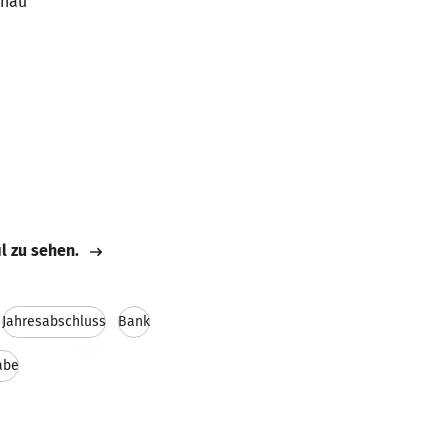
enau
il zu sehen.
Jahresabschluss
Bank
abe