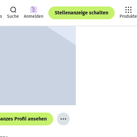
Stellenanzeige schalten
ts
Suche
Anmelden
Produkte
anzes Profil ansehen