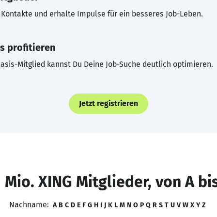
Kontakte und erhalte Impulse für ein besseres Job-Leben.
s profitieren
asis-Mitglied kannst Du Deine Job-Suche deutlich optimieren.
Jetzt registrieren
 Mio. XING Mitglieder, von A bi
Nachname:
A
B
C
D
E
F
G
H
I
J
K
L
M
N
O
P
Q
R
S
T
U
V
W
X
Y
Z