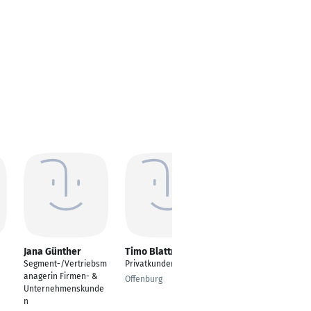
Jana Günther
Timo Blattmann
Anja Schöpf
Segment-/Vertriebsm
Privatkundenberater
Projektleitung
anagerin Firmen- &
Jugendmarkt
Offenburg
Unternehmenskunde
(Marketing, Medien /
n
Werbung)