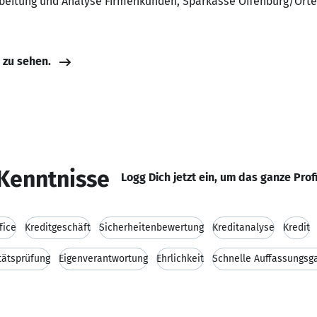
rbeitung und Analyse Firmenkunden, Sparkasse Offenburg/Ort
e zu sehen.
Kenntnisse
Logg Dich jetzt ein, um das ganze Prof
fice
Kreditgeschäft
Sicherheitenbewertung
Kreditanalyse
Kredit
tätsprüfung
Eigenverantwortung
Ehrlichkeit
Schnelle Auffassungsg