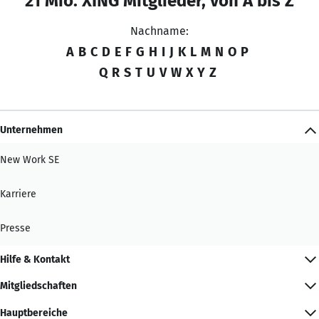
21 Mio. XING Mitglieder, von A bis Z
Nachname:
A
B
C
D
E
F
G
H
I
J
K
L
M
N
O
P
Q
R
S
T
U
V
W
X
Y
Z
Unternehmen
New Work SE
Karriere
Presse
Hilfe & Kontakt
Mitgliedschaften
Hauptbereiche