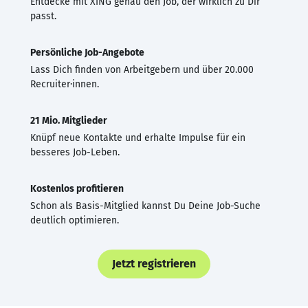
Entdecke mit XING genau den Job, der wirklich zu Dir
passt.
Persönliche Job-Angebote
Lass Dich finden von Arbeitgebern und über 20.000
Recruiter·innen.
21 Mio. Mitglieder
Knüpf neue Kontakte und erhalte Impulse für ein
besseres Job-Leben.
Kostenlos profitieren
Schon als Basis-Mitglied kannst Du Deine Job-Suche
deutlich optimieren.
Jetzt registrieren