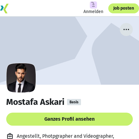
Job posten
Anmelden
Mostafa Askari
Basis
Ganzes Profil ansehen
Angestellt, Photpgrapher and Videographer,