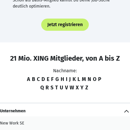
Schon als Basis-Mitglied kannst Du Deine Job-Suche
deutlich optimieren.
Jetzt registrieren
21 Mio. XING Mitglieder, von A bis Z
Nachname:
A
B
C
D
E
F
G
H
I
J
K
L
M
N
O
P
Q
R
S
T
U
V
W
X
Y
Z
Unternehmen
New Work SE