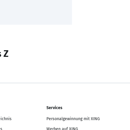
s Z
Services
eichnis
Personalgewinnung mit XING
is
Werben auf XING