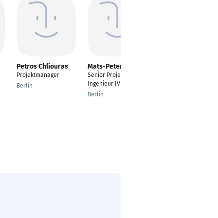
Petros Chliouras
Mats-Peter Andree
Tobias Fels
Projektmanager
Senior Projekt-
Teamleiter ERP-
Ingenieur IVU.cloud
Consulting /
Berlin
Projektleiter
Berlin
Stuttgart