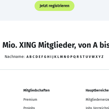
Jetzt registrieren
 Mio. XING Mitglieder, von A bi
Nachname:
A
B
C
D
E
F
G
H
I
J
K
L
M
N
O
P
Q
R
S
T
U
V
W
X
Y
Z
Mitgliedschaften
Hauptbereiche
Premium
Mitgliederverz
ProJobs
Jobs Verzeichn