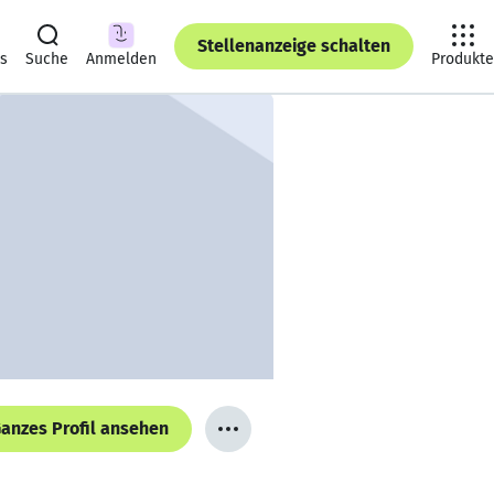
Stellenanzeige schalten
ts
Suche
Anmelden
Produkte
anzes Profil ansehen