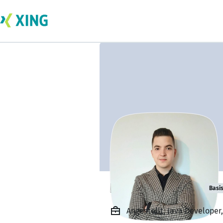
Emanuel Butoi
Basi
Angestellt, Java Developer