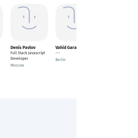
Denis Pavlov
Vahid Garakani
Artiom Mikherya
Full Stack Javascript
---
Senior Java
Developer
developer
Berlin
Moscow
Rameneskoe