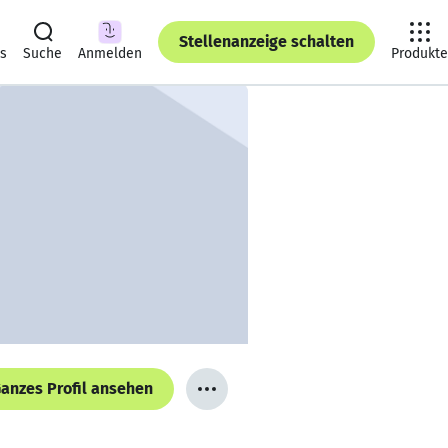
Stellenanzeige schalten
ts
Suche
Anmelden
Produkte
anzes Profil ansehen