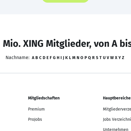
 Mio. XING Mitglieder, von A bi
Nachname:
A
B
C
D
E
F
G
H
I
J
K
L
M
N
O
P
Q
R
S
T
U
V
W
X
Y
Z
Mitgliedschaften
Hauptbereiche
Premium
Mitgliederverz
ProJobs
Jobs Verzeichn
Unternehmen