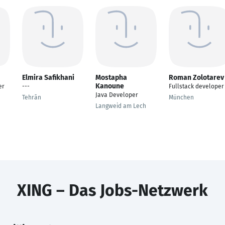
Elmira Safikhani
Mostapha
Roman Zolotarev
Kanoune
er
---
Fullstack developer
Java Developer
Tehrān
München
Langweid am Lech
XING – Das Jobs-Netzwerk