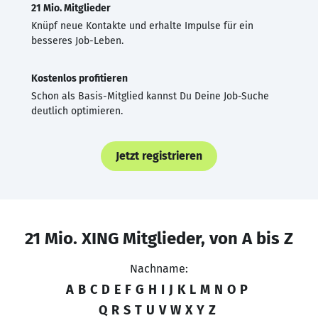
21 Mio. Mitglieder
Knüpf neue Kontakte und erhalte Impulse für ein
besseres Job-Leben.
Kostenlos profitieren
Schon als Basis-Mitglied kannst Du Deine Job-Suche
deutlich optimieren.
Jetzt registrieren
21 Mio. XING Mitglieder, von A bis Z
Nachname:
A
B
C
D
E
F
G
H
I
J
K
L
M
N
O
P
Q
R
S
T
U
V
W
X
Y
Z