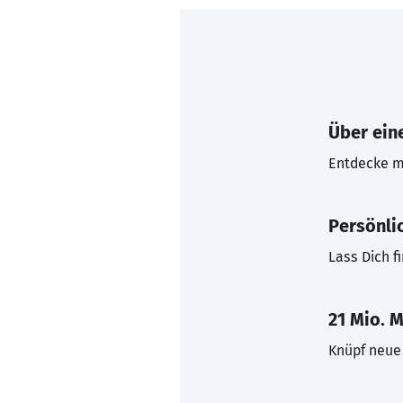
Über eine
Entdecke mi
Persönli
Lass Dich f
21 Mio. M
Knüpf neue 