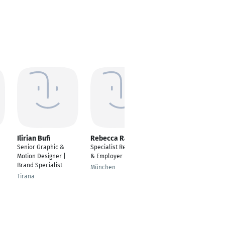
Ilirian Bufi
Rebecca Raabe
Tanita da Silva
Senior Graphic &
Specialist Recruiting
International Fashion
Motion Designer |
& Employer Brand
Retail
Brand Specialist
München
Borås
Tirana