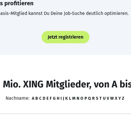
s profitieren
asis-Mitglied kannst Du Deine Job-Suche deutlich optimieren.
Jetzt registrieren
 Mio. XING Mitglieder, von A bi
Nachname:
A
B
C
D
E
F
G
H
I
J
K
L
M
N
O
P
Q
R
S
T
U
V
W
X
Y
Z