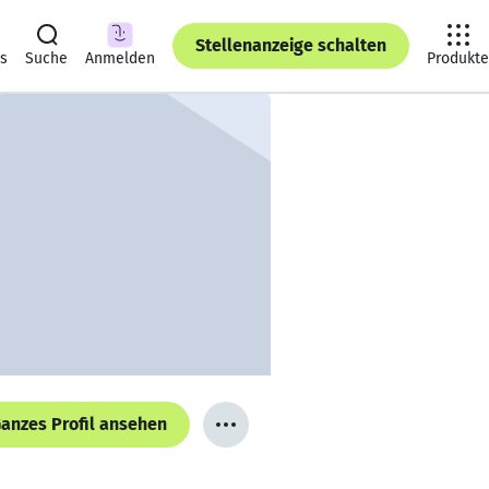
Stellenanzeige schalten
ts
Suche
Anmelden
Produkte
anzes Profil ansehen