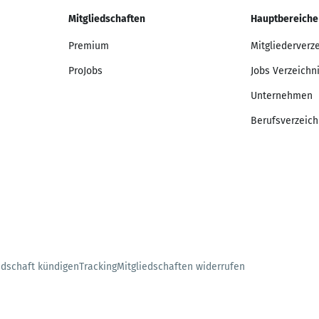
Mitgliedschaften
Hauptbereiche
Premium
Mitgliederverz
ProJobs
Jobs Verzeichn
Unternehmen
Berufsverzeich
edschaft kündigen
Tracking
Mitgliedschaften widerrufen