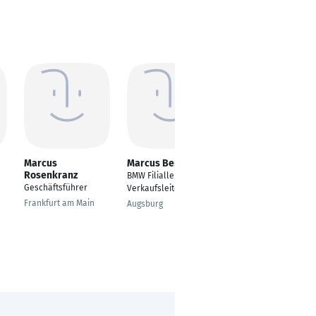
Marcus
Marcus Bernhart
Gerald Zangerl
Rosenkranz
BMW Filialleiter
Filialleiter,
Geschäftsführer
Verkaufsleiter
Firmenkundenbetreu
er Sparkasse
Frankfurt am Main
Augsburg
Landeck