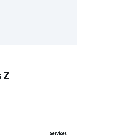
s Z
Services