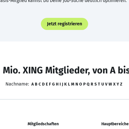
asis-Mitglied kannst Du Deine Job-Suche deutlich optimieren.
Jetzt registrieren
 Mio. XING Mitglieder, von A bi
Nachname:
A
B
C
D
E
F
G
H
I
J
K
L
M
N
O
P
Q
R
S
T
U
V
W
X
Y
Z
Mitgliedschaften
Hauptbereiche