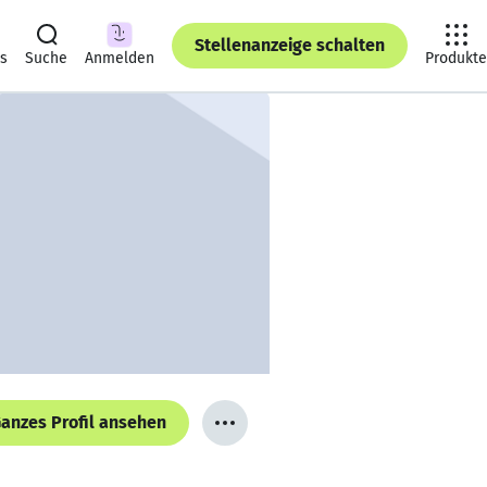
Stellenanzeige schalten
ts
Suche
Anmelden
Produkte
anzes Profil ansehen