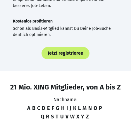
besseres Job-Leben.
Kostenlos profitieren
Schon als Basis-Mitglied kannst Du Deine Job-Suche
deutlich optimieren.
Jetzt registrieren
21 Mio. XING Mitglieder, von A bis Z
Nachname:
A
B
C
D
E
F
G
H
I
J
K
L
M
N
O
P
Q
R
S
T
U
V
W
X
Y
Z