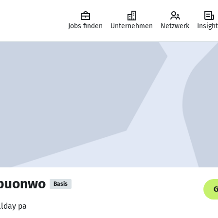
Jobs finden
Unternehmen
Netzwerk
Insigh
buonwo
Basis
G
llday pa