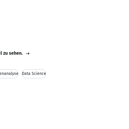
il zu sehen.
enanalyse
Data Science