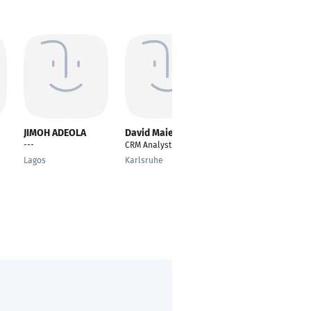
JIMOH ADEOLA
David Maier
Lokesh Singh
---
CRM Analyst
Data Analyst/
Business Analyst
Lagos
Karlsruhe
Oberursel (Taunus)