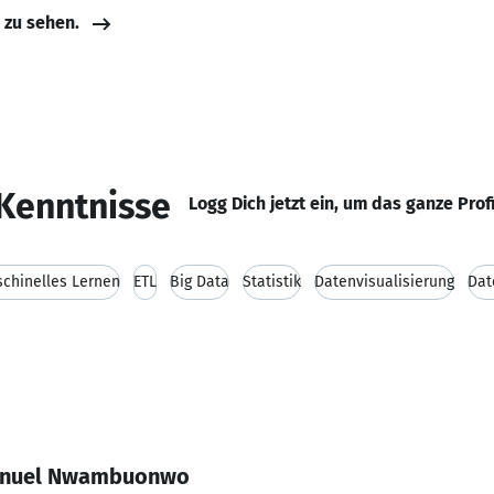
e zu sehen.
Kenntnisse
Logg Dich jetzt ein, um das ganze Prof
chinelles Lernen
ETL
Big Data
Statistik
Datenvisualisierung
Dat
anuel Nwambuonwo