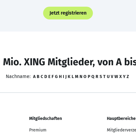
Jetzt registrieren
 Mio. XING Mitglieder, von A bi
Nachname:
A
B
C
D
E
F
G
H
I
J
K
L
M
N
O
P
Q
R
S
T
U
V
W
X
Y
Z
Mitgliedschaften
Hauptbereiche
Premium
Mitgliederverz