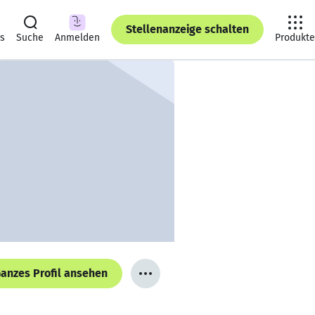
Stellenanzeige schalten
ts
Suche
Anmelden
Produkte
anzes Profil ansehen