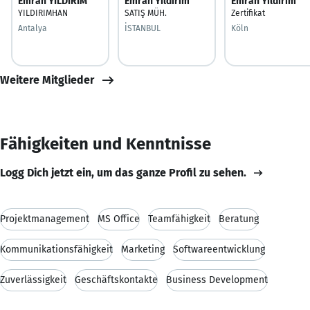
Emrah YILDIRIM
Emrah Yıldırım
Emrah Yildirim
YILDIRIMHAN
SATIŞ MÜH.
Zertifikat
Antalya
İSTANBUL
Köln
Weitere Mitglieder
Fähigkeiten und Kenntnisse
Logg Dich jetzt ein, um das ganze Profil zu sehen.
Projektmanagement
MS Office
Teamfähigkeit
Beratung
Kommunikationsfähigkeit
Marketing
Softwareentwicklung
Zuverlässigkeit
Geschäftskontakte
Business Development