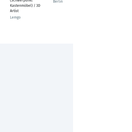
(Schwerpunkt
Berlin
Üsküdar - İstanbul
Kastenmöbel) / 3D
Artist
Lemgo