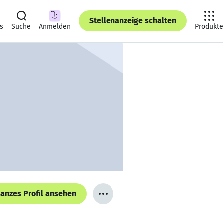
Stellenanzeige schalten
ts
Suche
Anmelden
Produkte
anzes Profil ansehen