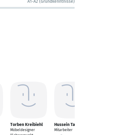
A1-A2 (Grundkenntnisse)
Torben Kreibiehl
Hussein Tahoon
Şaner Atik
Möbeldesigner
Mitarbeiter
Sanatçı