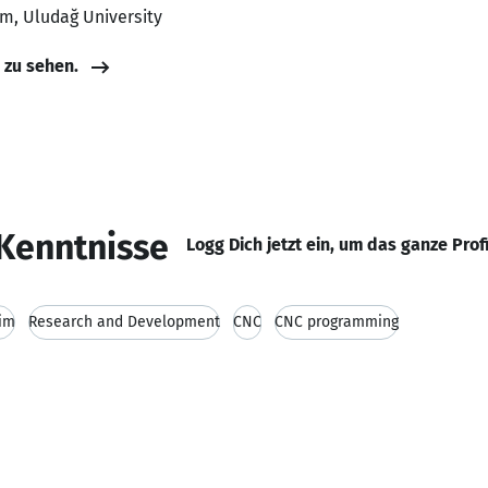
ım, Uludağ University
e zu sehen.
Kenntnisse
Logg Dich jetzt ein, um das ganze Prof
im
Research and Development
CNC
CNC programming