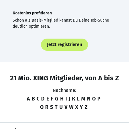
Kostenlos profitieren
Schon als Basis-Mitglied kannst Du Deine Job-Suche
deutlich optimieren.
Jetzt registrieren
21 Mio. XING Mitglieder, von A bis Z
Nachname:
A
B
C
D
E
F
G
H
I
J
K
L
M
N
O
P
Q
R
S
T
U
V
W
X
Y
Z