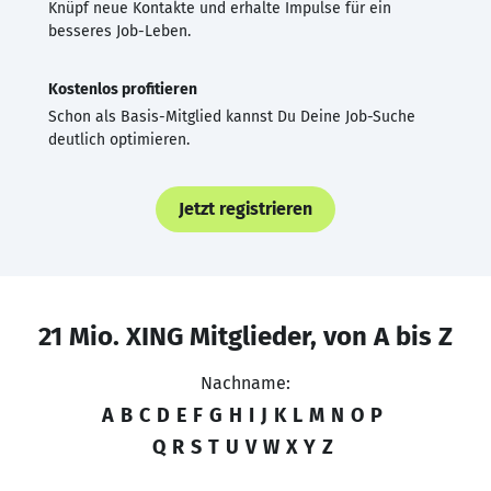
Knüpf neue Kontakte und erhalte Impulse für ein
besseres Job-Leben.
Kostenlos profitieren
Schon als Basis-Mitglied kannst Du Deine Job-Suche
deutlich optimieren.
Jetzt registrieren
21 Mio. XING Mitglieder, von A bis Z
Nachname:
A
B
C
D
E
F
G
H
I
J
K
L
M
N
O
P
Q
R
S
T
U
V
W
X
Y
Z