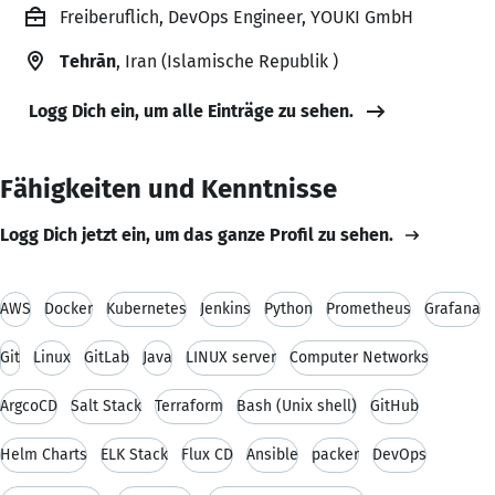
Freiberuflich, DevOps Engineer, YOUKI GmbH
Tehrān
, Iran (Islamische Republik )
Logg Dich ein, um alle Einträge zu sehen.
Fähigkeiten und Kenntnisse
Logg Dich jetzt ein, um das ganze Profil zu sehen.
AWS
Docker
Kubernetes
Jenkins
Python
Prometheus
Grafana
Git
Linux
GitLab
Java
LINUX server
Computer Networks
ArgcoCD
Salt Stack
Terraform
Bash (Unix shell)
GitHub
Helm Charts
ELK Stack
Flux CD
Ansible
packer
DevOps