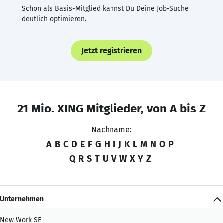
Schon als Basis-Mitglied kannst Du Deine Job-Suche
deutlich optimieren.
Jetzt registrieren
21 Mio. XING Mitglieder, von A bis Z
Nachname:
A
B
C
D
E
F
G
H
I
J
K
L
M
N
O
P
Q
R
S
T
U
V
W
X
Y
Z
Unternehmen
New Work SE